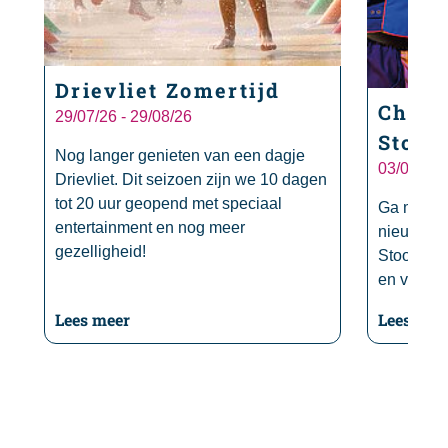
Drievliet Zomertijd
Chip 
29/07/26 - 29/08/26
Stoo
Nog langer genieten van een dagje
03/04/26 
Drievliet. Dit seizoen zijn we 10 dagen
tot 20 uur geopend met speciaal
Ga mee me
entertainment en nog meer
nieuwe av
gezelligheid!
Stoom! El
en vakant
: Drievliet Zomertijd
Lees meer
Lees mee