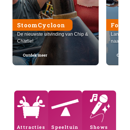
StoomCycloon
Form
De nieuwste uitvinding van Chip &
Lanceer 
Charlie!
naar 70k
: StoomCycloon
Ontdek meer
Ontdek
Attracties
Speeltuin
Shows