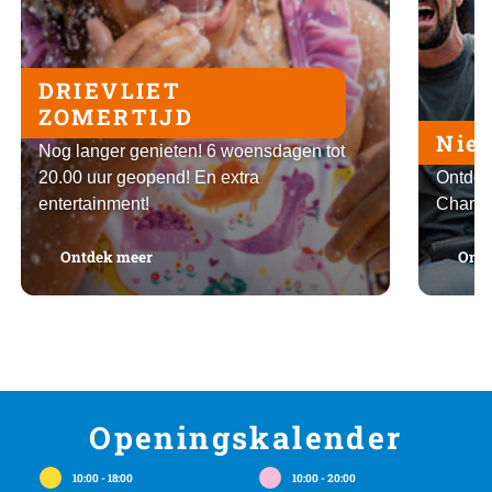
DRIEVLIET
ZOMERTIJD
Nieu
Nog langer genieten! 6 woensdagen tot
20.00 uur geopend! En extra
Ontdek
entertainment!
Charli
: DRIEVLIET ZOMERTIJD
Ontdek meer
Ontd
Openingskalender
10:00 - 18:00
10:00 - 20:00