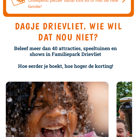
Onbeperkt plezier vanaf €89,95 of met de hele
familie!
DAGJE DRIEVLIET. WIE WIL
DAT NOU NIET?
Beleef meer dan 40 attracties, speeltuinen en
shows in Familiepark Drievliet
Hoe eerder je boekt, hoe hoger de korting!