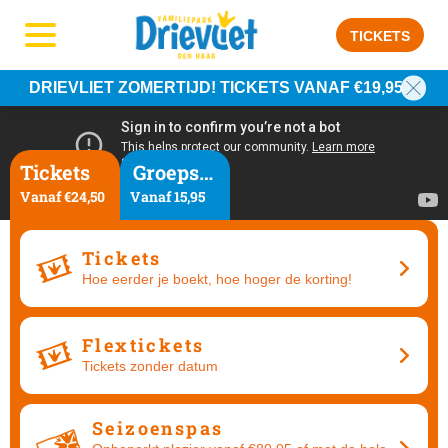
TICKETS
DRIEVLIET ZOMERTIJD! TICKETS VANAF €19,95
Tickets
Groepsarrangementen
Vanaf €24,50
Vanaf 15,95
Tickets
Hoe eerder je boekt, hoe hoger de korting!
Flextickets
Tickets zonder datum
Seizoenspas