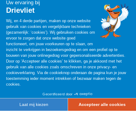
INFO
Privacyverklaring
Disclaimer
Parkregels
Algemene Voorwaarden
Het park is vandaag open
10:00
-
18:00
Cookies Aanpassen
© Copyright 2026 Drievliet, all rights reserved.
Ticket
Seizoenspas
Groepen